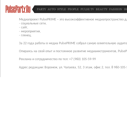
PARTY
AUTO
STYLE
PEOPLE
PULSE TV
BEAUTY
FASHION
H
Медиапроект PulsePRIME – это высокоэффективное медиапространство для
- социальные сети,
- сайт,
- мероприятия,
- глянец.
За 22 года работы в медиа PulsePRIME собрал самую влиятельную аудито
Опираясь на свой опыт и постоянное развитие медиаинструментов, Pulse
Реклама и сотрудничество по тел: +7 (960) 105-59-99
Адрес редакции: Воронеж, ул. Чапаева, 52, 3 этаж, офис 2, тел. 8 960-105-