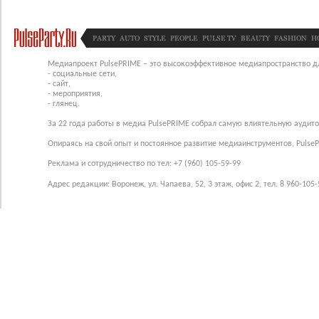
PARTY
AUTO
STYLE
PEOPLE
PULSE TV
BEAUTY
FASHION
H
Медиапроект PulsePRIME – это высокоэффективное медиапространство для
- социальные сети,
- сайт,
- мероприятия,
- глянец.
За 22 года работы в медиа PulsePRIME собрал самую влиятельную аудито
Опираясь на свой опыт и постоянное развитие медиаинструментов, Pulse
Реклама и сотрудничество по тел: +7 (960) 105-59-99
Адрес редакции: Воронеж, ул. Чапаева, 52, 3 этаж, офис 2, тел. 8 960-105-