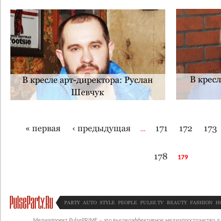
В кресл
В кресле арт-директора: Руслан
Шевчук
« первая
‹ предыдущая
171
172
173
Страницы
…
178
179
PARTY
AUTO
STYLE
PEOPLE
PULSE TV
BEAUTY
FASHION
H
Медиапроект PulsePRIME – это высокоэффективное медиапространство для