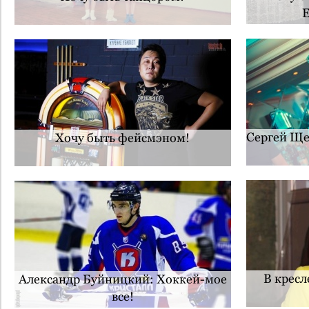
E
Сергей Ще
Хочу быть фейсмэном!
В кресл
Александр Буйницкий: Хоккей-мое
все!