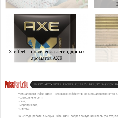
X-effect – новая сила легендарных
ароматов AXE
PARTY
AUTO
STYLE
PEOPLE
PULSE TV
BEAUTY
FASHION
H
Медиапроект PulsePRIME – это высокоэффективное медиапространство для
- социальные сети,
- сайт,
- мероприятия,
- глянец.
За 22 года работы в медиа PulsePRIME собрал самую влиятельную аудито