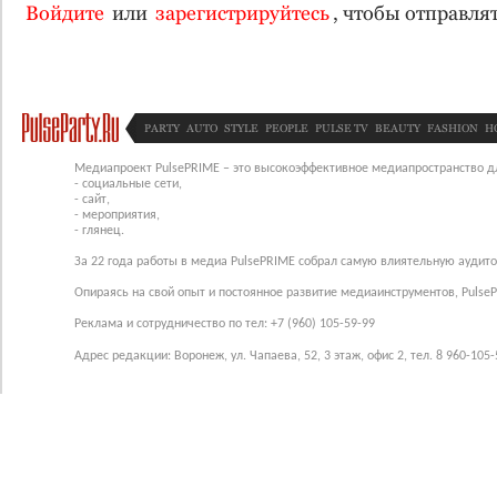
Войдите
или
зарегистрируйтесь
, чтобы отправл
PARTY
AUTO
STYLE
PEOPLE
PULSE TV
BEAUTY
FASHION
H
Медиапроект PulsePRIME – это высокоэффективное медиапространство для
- социальные сети,
- сайт,
- мероприятия,
- глянец.
За 22 года работы в медиа PulsePRIME собрал самую влиятельную аудито
Опираясь на свой опыт и постоянное развитие медиаинструментов, Pulse
Реклама и сотрудничество по тел: +7 (960) 105-59-99
Адрес редакции: Воронеж, ул. Чапаева, 52, 3 этаж, офис 2, тел. 8 960-105-