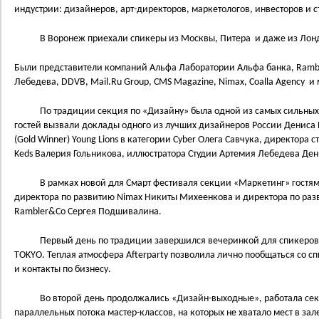
индустрии: дизайнеров, арт-директоров, маркетологов, инвесторов и с
В Воронеж приехали спикеры из Москвы, Питера и даже из Лондо
Были представители компаний Альфа Лаборатории Альфа банка, Ramb
Лебедева, DDVB, Mail.Ru Group, CMS Magazine, Nimax, Coalla Agency и 
По традиции секция по «Дизайну» была одной из самых сильных и
гостей вызвали доклады одного из лучших дизайнеров России Дениса Б
(Gold Winner) Young Lions в категории Cyber Олега Савчука, директора с
Keds Валерия Гольникова, иллюстратора Студии Артемия Лебедева Ден
В рамках новой для Смарт фестиваля секции «Маркетинг» гостям 
директора по развитию Nimax Никиты Михеенкова и директора по ра
Rambler&Co Сергея Подшивалина.
Первый день по традиции завершился вечеринкой для спикеров, гост
TOKYO. Теплая атмосфера Afterparty позволила лично пообщаться со с
и контакты по бизнесу.
Во второй день продолжались «Дизайн-выходные», работала секц
параллельных потока мастер-классов, на которых не хватало мест в за