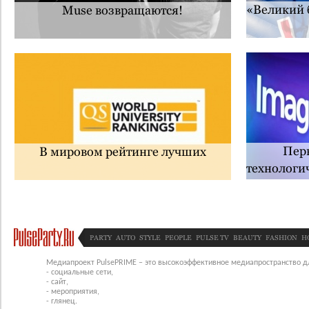
«Великий 
Muse возвращаются!
Перв
В мировом рейтинге лучших
технологи
с
PARTY
AUTO
STYLE
PEOPLE
PULSE TV
BEAUTY
FASHION
H
Медиапроект PulsePRIME – это высокоэффективное медиапространство для
- социальные сети,
- сайт,
- мероприятия,
- глянец.