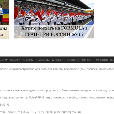
Хотите поехать на FORMULA 1
йона
ГРАН-ПРИ РОССИИ 2016?
ья
LSE TV
BEAUTY
FASHION
HOMESTYLE
WEEKEND
АВТОГИД
ГОРОСКОП
МНЕНИЕ
BL
ивное медиапространство для развития вашего личного бренда и бизнеса, это комплек
ал самую влиятельную аудиторию города и стал безусловным лидером по качеству про
ие медиаинструментов, PulsePRIME четко понимает, какой комплекс по развитию лично
5-59-99
таж, офис 2, тел. 8 960-105-59-99, email:
pulse.prime@mail.ru