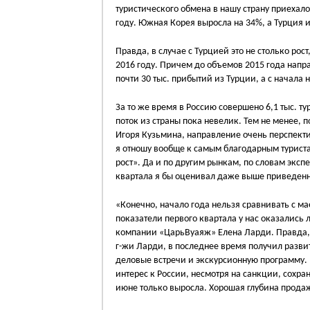
туристического обмена в нашу страну приехало
году. Южная Корея выросла на 34%, а Турция и
Правда, в случае с Турцией это не столько рос
2016 году. Причем до объемов 2015 года напр
почти 30 тыс. прибытий из Турции, а с начала 
За то же время в Россию совершено 6,1 тыс. тур
поток из страны пока невелик. Тем не менее,
Игоря Кузьмина, направление очень перспекти
я отношу вообще к самым благодарным туриста
рост». Да и по другим рынкам, по словам эксп
квартала я бы оценивал даже выше приведенных
«Конечно, начало года нельзя сравнивать с м
показатели первого квартала у нас оказались
компании «ЦарьВуаяж» Елена Ларди. Правда, и 
г-жи Ларди, в последнее время получил разви
деловые встречи и экскурсионную программу.
интерес к России, несмотря на санкции, сохра
июне только выросла. Хорошая глубина прода