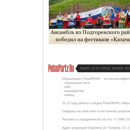
Ансамбль из Подгоренского ра
победил на фестивале «Казач
застава»
PARTY
AUTO
STYLE
PEOPLE
PU
Медиапроект PulsePRIME – это высокоэффект
- социальные сети,
- сайт,
- мероприятия,
- глянец.
За 22 года работы в медиа PulsePRIME собр
Опираясь на свой опыт и постоянное развит
Реклама и сотрудничество по тел: +7 (960) 10
Адрес редакции: Воронеж, ул. Чапаева, 52, 3 э