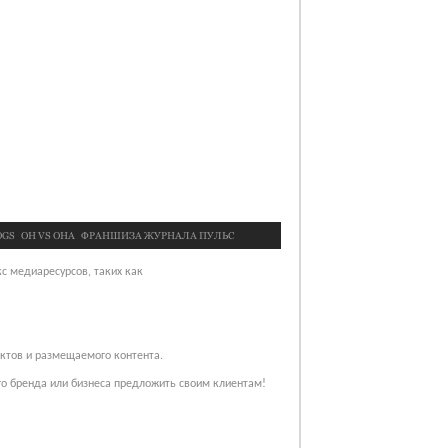
OGS
OН VS ОНА
ФРАНШИЗА ЖУРНАЛА ПУЛЬС
с медиаресурсов, таких как
ектов и размещаемого контента.
го бренда или бизнеса предложить своим клиентам!