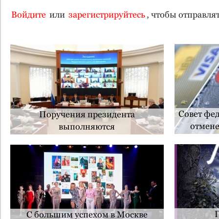
Войдите
или
зарегистрируйтесь
, чтобы отправл
Совет фе
Поручения президента
отмене
выполняются
С большим успехом в Москве