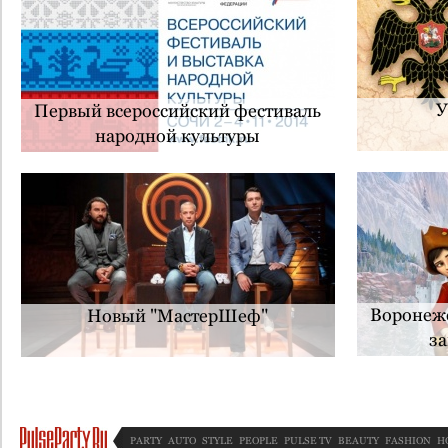
У
Первый всероссийский фестиваль
народной культуры
Воронежс
Новый "МастерШеф"
за
PARTY
AUTO
STYLE
PEOPLE
PULSE TV
BEAUTY
FASHION
H