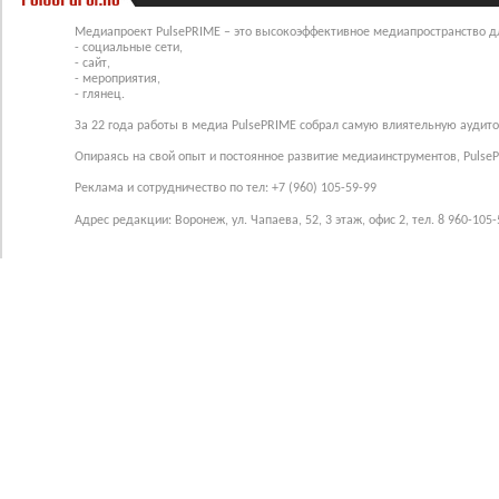
Медиапроект PulsePRIME – это высокоэффективное медиапространство для
- социальные сети,
- сайт,
- мероприятия,
- глянец.
За 22 года работы в медиа PulsePRIME собрал самую влиятельную аудито
Опираясь на свой опыт и постоянное развитие медиаинструментов, Pulse
Реклама и сотрудничество по тел: +7 (960) 105-59-99
Адрес редакции: Воронеж, ул. Чапаева, 52, 3 этаж, офис 2, тел. 8 960-105-