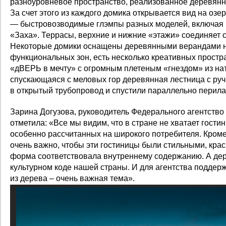
разноуровневое пространство, реализованное деревянн
За счет этого из каждого домика открывается вид на озе
— быстровозводимые глэмпы разных моделей, включая 
«Заха». Террасы, верхние и нижние «этажи» соединяет 
Некоторые домики оснащены деревянными верандами н
функциональных зон, есть несколько креативных простра
«дВЕРЬ в мечту» с огромным плетеным «гнездом» из на
спускающаяся с меловых гор деревянная лестница с ру
в открытый трубопровод и спустили параллельно перила
Зарина Догузова, руководитель Федерального агентство 
отметила: «Все мы видим, что в стране не хватает гости
особенно рассчитанных на широкого потребителя. Кром
очень важно, чтобы эти гостиницы были стильными, кра
форма соответствовала внутреннему содержанию. А дер
культурном коде нашей страны. И для агентства подде
из дерева – очень важная тема».