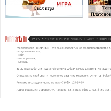
Теа
Своя игра
Платонов
PARTY
AUTO
STYLE
PEOPLE
PULSE TV
BEAUTY
FASHION
H
Медиапроект PulsePRIME – это высокоэффективное медиапространство для
- социальные сети,
- сайт,
- мероприятия,
- глянец.
За 22 года работы в медиа PulsePRIME собрал самую влиятельную аудито
Опираясь на свой опыт и постоянное развитие медиаинструментов, Pulse
Реклама и сотрудничество по тел: +7 (960) 105-59-99
Адрес редакции: Воронеж, ул. Чапаева, 52, 3 этаж, офис 2, тел. 8 960-105-