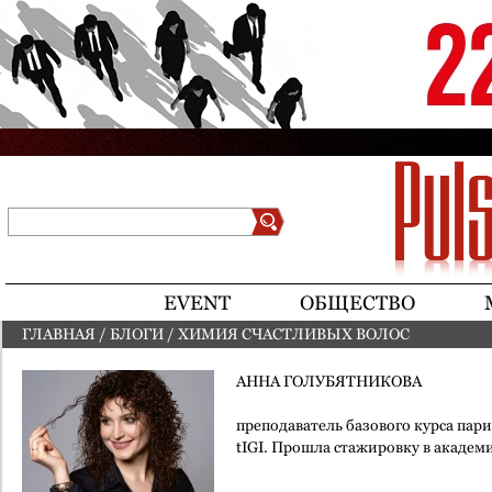
Jump to navigation
Поиск
Форма поиска
EVENT
ОБЩЕСТВО
ГЛАВНАЯ
/
БЛОГИ
/
ХИМИЯ СЧАСТЛИВЫХ ВОЛОС
ВЫ ЗДЕСЬ
АННА ГОЛУБЯТНИКОВА
преподаватель базового курса пари
tIGI. Прошла стажировку в академи