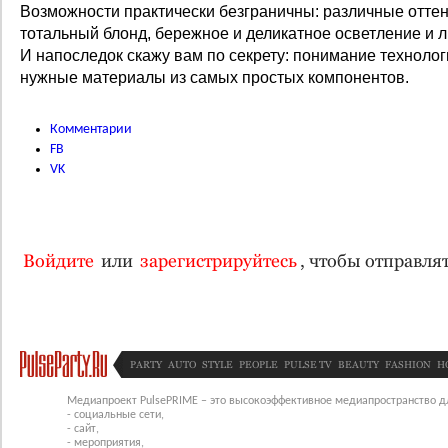
Возможности практически безграничны: различные оттенк
тотальный блонд, бережное и деликатное осветление и л
И напоследок скажу вам по секрету: понимание технолог
нужные материалы из самых простых компонентов.
Комментарии
FB
VK
Войдите
или
зарегистрируйтесь
, чтобы отправл
PARTY
AUTO
STYLE
PEOPLE
PULSE TV
BEAUTY
FASHION
H
Медиапроект PulsePRIME – это высокоэффективное медиапространство для
- социальные сети,
- сайт,
- мероприятия,