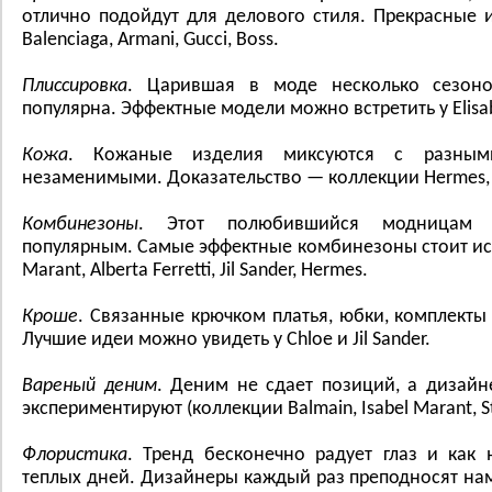
отлично подойдут для делового стиля. Прекрасные и
Bаlenciаgа, Armаni, Gucci, Boss.
Плиссировка
. Царившая в моде несколько сезоно
популярна. Эффектные модели можно встретить у Elisаbett
Кожа
. Кожаные изделия миксуются с разным
незаменимыми. Доказательство — коллекции Hermes, Bo
Комбинезоны
. Этот полюбившийся модницам 
популярным. Самые эффектные комбинезоны стоит искат
Mаrаnt, Albertа Ferretti, Jil Sаnder, Hermes.
Кроше
. Связанные крючком платья, юбки, комплекты
Лучшие идеи можно увидеть у Chloe и Jil Sаnder.
Вареный деним
. Деним не сдает позиций, а дизайн
экспериментируют (коллекции Bаlmаin, Isаbel Mаrаnt, St
Флористика
. Тренд бесконечно радует глаз и как 
теплых дней. Дизайнеры каждый раз преподносят на