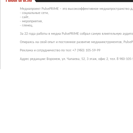
Медиапроект PulsePRIME – это высокоэффективное медиапространство для
- социальные сети,
- сайт,
- мероприятия,
- глянец.
За 22 года работы в медиа PulsePRIME собрал самую влиятельную аудито
Опираясь на свой опыт и постоянное развитие медиаинструментов, Pulse
Реклама и сотрудничество по тел: +7 (960) 105-59-99
Адрес редакции: Воронеж, ул. Чапаева, 52, 3 этаж, офис 2, тел. 8 960-105-