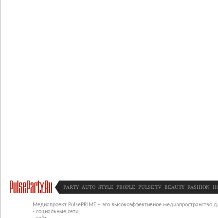
PARTY
AUTO
STYLE
PEOPLE
PULSE TV
BEAUTY
FASHION
H
Медиапроект PulsePRIME – это высокоэффективное медиапространство для
- социальные сети,