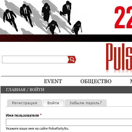
Jump to navigation
Поиск
Форма поиска
EVENT
ОБЩЕСТВО
ГЛАВНАЯ
/
ВОЙТИ
ВЫ ЗДЕСЬ
Регистрация
Войти
(активная вкладка)
Забыли пароль?
Главные вкладки
Имя пользователя
*
Укажите ваше имя на сайте PulseParty.Ru.