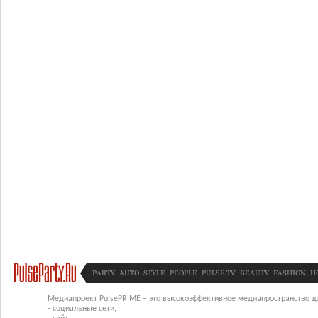
PARTY
AUTO
STYLE
PEOPLE
PULSE TV
BEAUTY
FASHION
H
Медиапроект PulsePRIME – это высокоэффективное медиапространство для
- социальные сети,