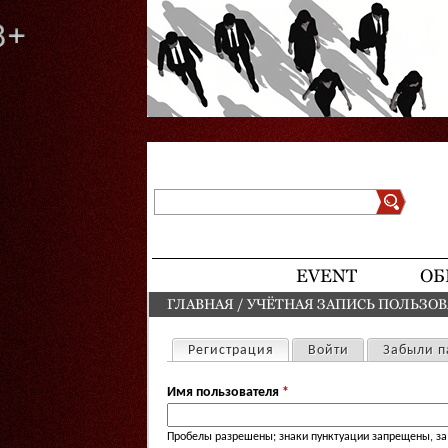
Поиск
Форма поиска
EVENT
ОБ
ГЛАВНАЯ
/
УЧЁТНАЯ ЗАПИСЬ ПОЛЬЗО
ВЫ ЗДЕСЬ
Регистрация
(активная вкладка)
Войти
Забыли п
Главные вкладки
Имя пользователя
*
Пробелы разрешены; знаки пунктуации запрещены, за 