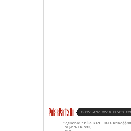
PARTY
AUTO
STYLE
PEOPLE
PU
Медиапроект PulsePRIME – это высокоэффект
- социальные сети,