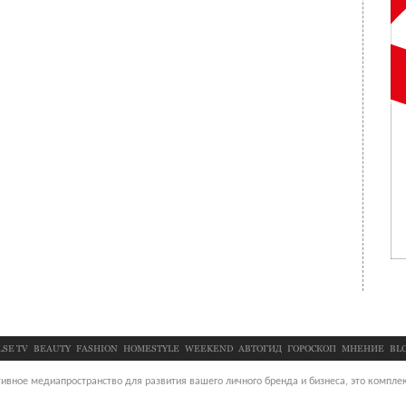
LSE TV
BEAUTY
FASHION
HOMESTYLE
WEEKEND
АВТОГИД
ГОРОСКОП
МНЕНИЕ
BL
ивное медиапространство для развития вашего личного бренда и бизнеса, это комплек