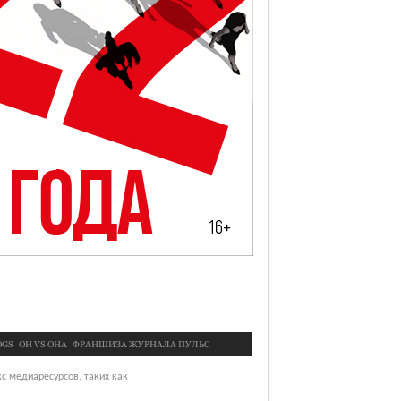
OGS
OН VS ОНА
ФРАНШИЗА ЖУРНАЛА ПУЛЬС
с медиаресурсов, таких как