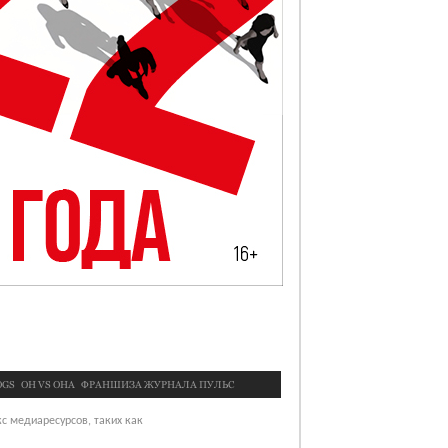
OGS
OН VS ОНА
ФРАНШИЗА ЖУРНАЛА ПУЛЬС
с медиаресурсов, таких как