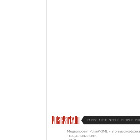
PARTY
AUTO
STYLE
PEOPLE
PU
Медиапроект PulsePRIME – это высокоэффект
- социальные сети,