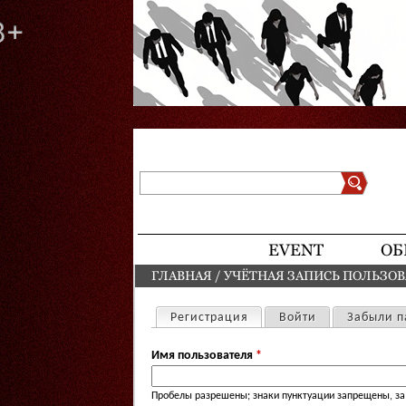
Поиск
Форма поиска
EVENT
ОБ
ГЛАВНАЯ
/
УЧЁТНАЯ ЗАПИСЬ ПОЛЬЗО
ВЫ ЗДЕСЬ
Регистрация
(активная вкладка)
Войти
Забыли п
Главные вкладки
Имя пользователя
*
Пробелы разрешены; знаки пунктуации запрещены, за 