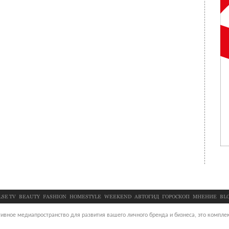
LSE TV
BEAUTY
FASHION
HOMESTYLE
WEEKEND
АВТОГИД
ГОРОСКОП
МНЕНИЕ
BL
ивное медиапространство для развития вашего личного бренда и бизнеса, это комплек