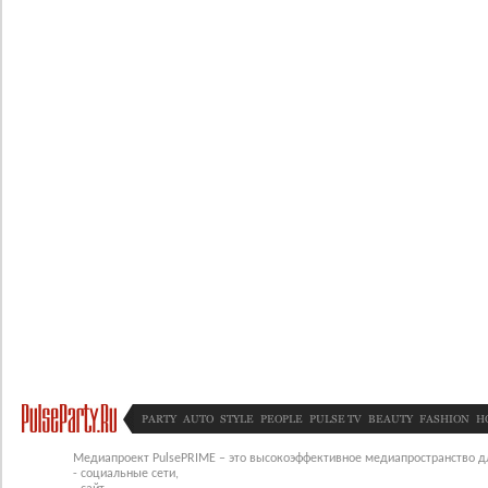
PARTY
AUTO
STYLE
PEOPLE
PULSE TV
BEAUTY
FASHION
H
Медиапроект PulsePRIME – это высокоэффективное медиапространство для
- социальные сети,