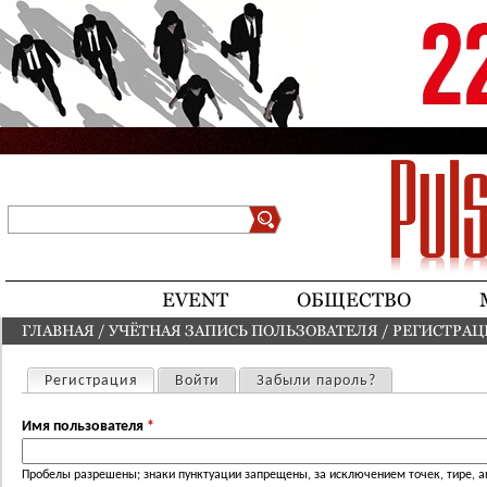
Jump to navigation
Поиск
Форма поиска
EVENT
ОБЩЕСТВО
ГЛАВНАЯ
/
УЧЁТНАЯ ЗАПИСЬ ПОЛЬЗОВАТЕЛЯ
/
РЕГИСТРАЦ
ВЫ ЗДЕСЬ
Регистрация
(активная вкладка)
Войти
Забыли пароль?
Главные вкладки
Имя пользователя
*
Пробелы разрешены; знаки пунктуации запрещены, за исключением точек, тире, а